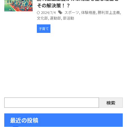
その解決策！？
2024/7/4
スポーツ
,
体験格差
,
勝利至上主義
,
文化部
,
運動部
,
部活動
子育て
検索
最近の投稿